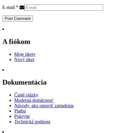
E-mail
*
Post Comment
A fiókom
Moje tikety
Nový tiket
Dokumentácia
Časté otázky
Moderná domácnosť
Návody, ako opraviť zariadenia
Platba
Pokrytie
Technická podpora