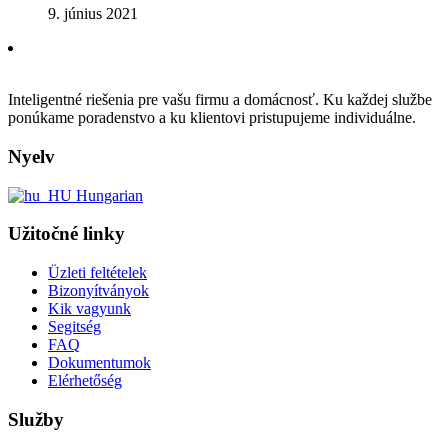
9. június 2021
Inteligentné riešenia pre vašu firmu a domácnosť. Ku každej službe
ponúkame poradenstvo a ku klientovi pristupujeme individuálne.
Nyelv
Hungarian
Užitočné linky
Üzleti feltételek
Bizonyítványok
Kik vagyunk
Segitség
FAQ
Dokumentumok
Elérhetőség
Služby