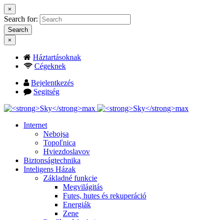
×
Search for:
Search
×
Háztartásoknak
Cégeknek
Bejelentkezés
Segitség
Internet
Nebojsa
Topoľnica
Hviezdoslavov
Biztonságtechnika
Inteligens Házak
Základné funkcie
Megvilágitás
Futes, hutes és rekuperáció
Energiák
Zene