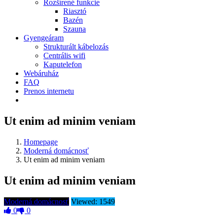
Rozšírené funkcie
Riasztó
Bazén
Szauna
Gyengeáram
Strukturált kábelozás
Centrális wifi
Kaputelefon
Webáruház
FAQ
Prenos internetu
Ut enim ad minim veniam
Homepage
Moderná domácnosť
Ut enim ad minim veniam
Ut enim ad minim veniam
Moderná domácnosť
Viewed: 1549
0
0