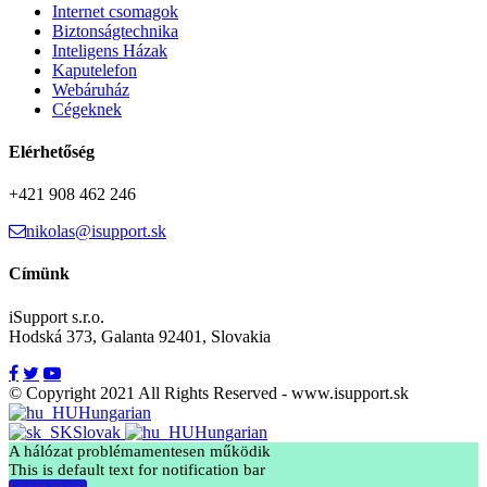
Internet csomagok
Biztonságtechnika
Inteligens Házak
Kaputelefon
Webáruház
Cégeknek
Elérhetőség
+421 908 462 246
nikolas@isupport.sk
Címünk
iSupport s.r.o.
Hodská 373, Galanta 92401, Slovakia
© Copyright 2021 All Rights Reserved - www.isupport.sk
Hungarian
Slovak
Hungarian
A hálózat problémamentesen működik
This is default text for notification bar