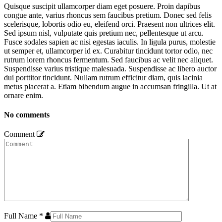
Quisque suscipit ullamcorper diam eget posuere. Proin dapibus
congue ante, varius rhoncus sem faucibus pretium. Donec sed felis
scelerisque, lobortis odio eu, eleifend orci. Praesent non ultrices elit.
Sed ipsum nisl, vulputate quis pretium nec, pellentesque ut arcu.
Fusce sodales sapien ac nisi egestas iaculis. In ligula purus, molestie
ut semper et, ullamcorper id ex. Curabitur tincidunt tortor odio, nec
rutrum lorem rhoncus fermentum. Sed faucibus ac velit nec aliquet.
Suspendisse varius tristique malesuada. Suspendisse ac libero auctor
dui porttitor tincidunt. Nullam rutrum efficitur diam, quis lacinia
metus placerat a. Etiam bibendum augue in accumsan fringilla. Ut at
ornare enim.
No comments
Comment
Full Name
*