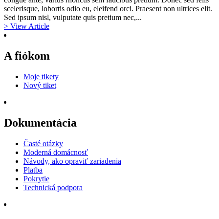
scelerisque, lobortis odio eu, eleifend orci. Praesent non ultrices elit.
Sed ipsum nisl, vulputate quis pretium nec,...
> View Article
A fiókom
Moje tikety
Nový tiket
Dokumentácia
Časté otázky
Moderná domácnosť
Návody, ako opraviť zariadenia
Platba
Pokrytie
Technická podpora