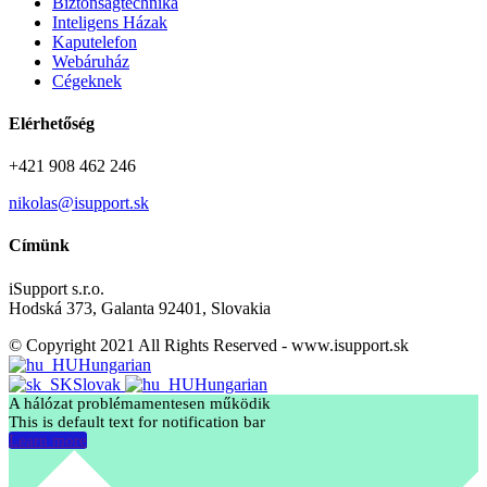
Biztonságtechnika
Inteligens Házak
Kaputelefon
Webáruház
Cégeknek
Elérhetőség
+421 908 462 246
nikolas@isupport.sk
Címünk
iSupport s.r.o.
Hodská 373, Galanta 92401, Slovakia
© Copyright 2021 All Rights Reserved - www.isupport.sk
Hungarian
Slovak
Hungarian
A hálózat problémamentesen működik
This is default text for notification bar
Learn more