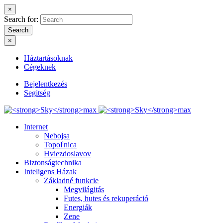
×
Search for:
Search
×
Háztartásoknak
Cégeknek
Bejelentkezés
Segitség
Internet
Nebojsa
Topoľnica
Hviezdoslavov
Biztonságtechnika
Inteligens Házak
Základné funkcie
Megvilágitás
Futes, hutes és rekuperáció
Energiák
Zene