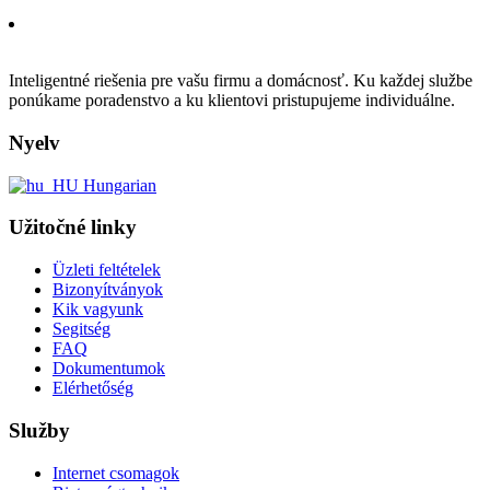
Inteligentné riešenia pre vašu firmu a domácnosť. Ku každej službe
ponúkame poradenstvo a ku klientovi pristupujeme individuálne.
Nyelv
Hungarian
Užitočné linky
Üzleti feltételek
Bizonyítványok
Kik vagyunk
Segitség
FAQ
Dokumentumok
Elérhetőség
Služby
Internet csomagok