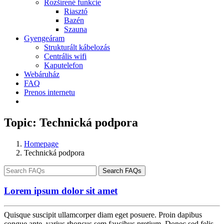
Rozšírené funkcie
Riasztó
Bazén
Szauna
Gyengeáram
Strukturált kábelozás
Centrális wifi
Kaputelefon
Webáruház
FAQ
Prenos internetu
Topic:
Technická podpora
Homepage
Technická podpora
Search FAQs
Lorem ipsum dolor sit amet
Quisque suscipit ullamcorper diam eget posuere. Proin dapibus
congue ante, varius rhoncus sem faucibus pretium. Donec sed felis