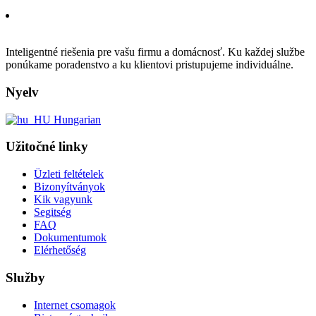
Inteligentné riešenia pre vašu firmu a domácnosť. Ku každej službe
ponúkame poradenstvo a ku klientovi pristupujeme individuálne.
Nyelv
Hungarian
Užitočné linky
Üzleti feltételek
Bizonyítványok
Kik vagyunk
Segitség
FAQ
Dokumentumok
Elérhetőség
Služby
Internet csomagok