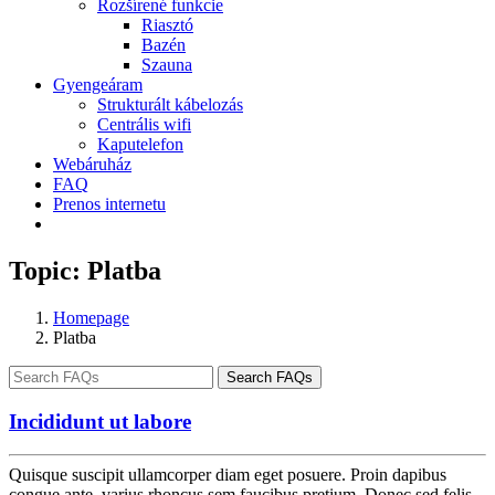
Rozšírené funkcie
Riasztó
Bazén
Szauna
Gyengeáram
Strukturált kábelozás
Centrális wifi
Kaputelefon
Webáruház
FAQ
Prenos internetu
Topic:
Platba
Homepage
Platba
Search FAQs
Incididunt ut labore
Quisque suscipit ullamcorper diam eget posuere. Proin dapibus
congue ante, varius rhoncus sem faucibus pretium. Donec sed felis