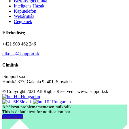
Biztonságtechnika
Inteligens Házak
Kaputelefon
Webáruház
Cégeknek
Elérhetőség
+421 908 462 246
nikolas@isupport.sk
Címünk
iSupport s.r.o.
Hodská 373, Galanta 92401, Slovakia
© Copyright 2021 All Rights Reserved - www.isupport.sk
Hungarian
Slovak
Hungarian
A hálózat problémamentesen működik
This is default text for notification bar
Learn more