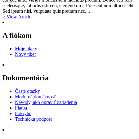
scelerisque, lobortis odio eu, eleifend orci. Praesent non ultrices elit.
Sed ipsum nisl, vulputate quis pretium nec,...
> View Article
A fiókom
Moje tikety
Nový tiket
Dokumentácia
Časté otázky
Moderná domácnosť
Návody, ako opraviť zariadenia
Platba
Pokrytie
Technická podpora