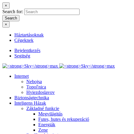
×
Search for:
Search
×
Háztartásoknak
Cégeknek
Bejelentkezés
Segitség
Internet
Nebojsa
Topoľnica
Hviezdoslavov
Biztonságtechnika
Inteligens Házak
Základné funkcie
Megvilágitás
Futes, hutes és rekuperáció
Energiák
Zene