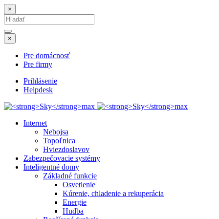
×
Search
for:
Hľadať
×
Pre domácnosť
Pre firmy
Prihlásenie
Helpdesk
Internet
Nebojsa
Topoľnica
Hviezdoslavov
Zabezpečovacie systémy
Inteligentné domy
Základné funkcie
Osvetlenie
Kúrenie, chladenie a rekuperácia
Energie
Hudba