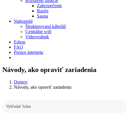
Rozšírené funkcie
Zabezpečenie
Bazén
Sauna
Slaboprúd
Štrukturovaná kábeláž
Centrálne wifi
Videovrátnik
Eshop
FAQ
Prenos internetu
Návody, ako opraviť zariadenia
Domov
Návody, ako opraviť zariadenia
Vyh
frá