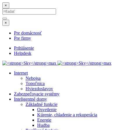
×
Search
for:
Hľadať
×
Pre domácnosť
Pre firmy
Prihlásenie
Helpdesk
Internet
Nebojsa
Topoľnica
Hviezdoslavov
Zabezpečovacie systémy
Inteligentné domy
Základné funkcie
Osvetlenie
Kúrenie, chladenie a rekuperácia
Energie
Hudba