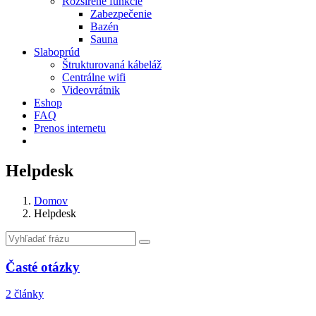
Rozšírené funkcie
Zabezpečenie
Bazén
Sauna
Slaboprúd
Štrukturovaná kábeláž
Centrálne wifi
Videovrátnik
Eshop
FAQ
Prenos internetu
Helpdesk
Domov
Helpdesk
Vyhľadať
frázu
Časté otázky
2 články