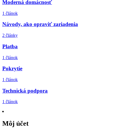
Moderná domácnosť
1 článok
Návody, ako opraviť zariadenia
2 články
Platba
1 článok
Pokrytie
1 článok
Technická podpora
1 článok
Môj účet